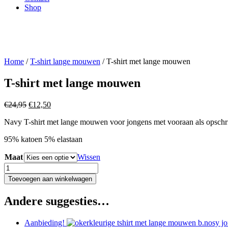
Shop
Home
/
T-shirt lange mouwen
/ T-shirt met lange mouwen
T-shirt met lange mouwen
Oorspronkelijke
Huidige
€
24,95
€
12,50
prijs
prijs
Navy T-shirt met lange mouwen voor jongens met vooraan als opschri
was:
is:
€24,95.
€12,50.
95% katoen 5% elastaan
Maat
Wissen
T-
shirt
Toevoegen aan winkelwagen
met
lange
Andere suggesties…
mouwen
aantal
Aanbieding!