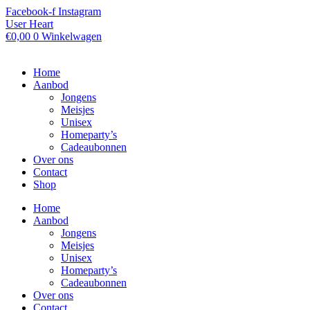
Ga
Facebook-f
Instagram
naar
User
Heart
de
€
0,00
0
Winkelwagen
inhoud
Home
Aanbod
Jongens
Meisjes
Unisex
Homeparty’s
Cadeaubonnen
Over ons
Contact
Shop
Home
Aanbod
Jongens
Meisjes
Unisex
Homeparty’s
Cadeaubonnen
Over ons
Contact