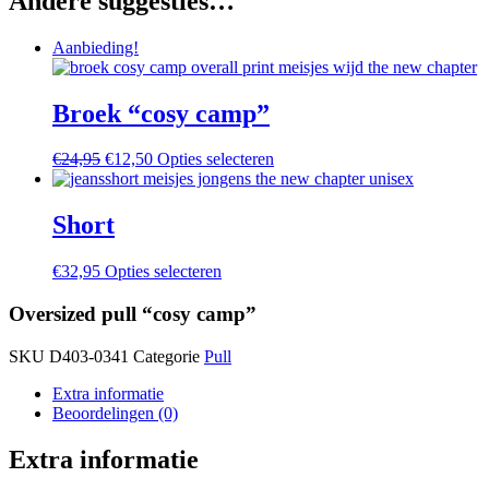
Andere suggesties…
aantal
Aanbieding!
Broek “cosy camp”
Oorspronkelijke
Huidige
Dit
€
24,95
€
12,50
Opties selecteren
prijs
prijs
product
was:
is:
heeft
€24,95.
€12,50.
meerdere
Short
variaties.
Deze
Dit
€
32,95
Opties selecteren
optie
product
kan
heeft
Oversized pull “cosy camp”
gekozen
meerdere
worden
variaties.
op
SKU
D403-0341
Categorie
Pull
Deze
de
optie
Extra informatie
productpagina
kan
Beoordelingen (0)
gekozen
worden
Extra informatie
op
de