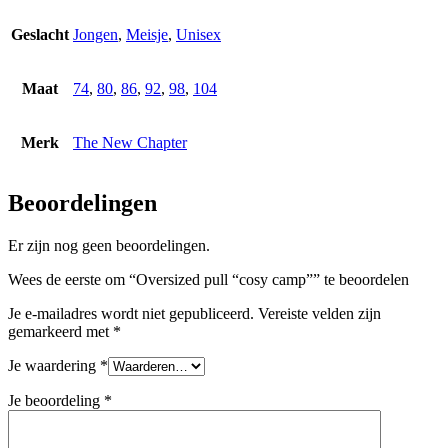
productpagina
Geslacht
Jongen
,
Meisje
,
Unisex
Maat
74
,
80
,
86
,
92
,
98
,
104
Merk
The New Chapter
Beoordelingen
Er zijn nog geen beoordelingen.
Wees de eerste om “Oversized pull “cosy camp”” te beoordelen
Je e-mailadres wordt niet gepubliceerd.
Vereiste velden zijn
gemarkeerd met
*
Je waardering
*
Je beoordeling
*