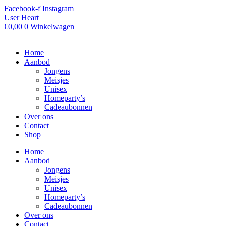
Ga
Facebook-f
Instagram
naar
User
Heart
de
€
0,00
0
Winkelwagen
inhoud
Home
Aanbod
Jongens
Meisjes
Unisex
Homeparty’s
Cadeaubonnen
Over ons
Contact
Shop
Home
Aanbod
Jongens
Meisjes
Unisex
Homeparty’s
Cadeaubonnen
Over ons
Contact