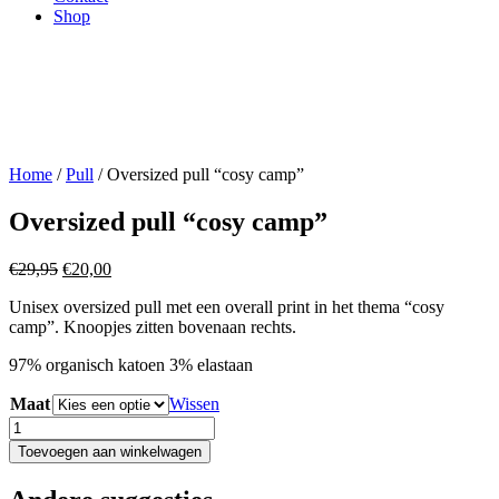
Shop
Home
/
Pull
/ Oversized pull “cosy camp”
Oversized pull “cosy camp”
Oorspronkelijke
Huidige
€
29,95
€
20,00
prijs
prijs
Unisex oversized pull met een overall print in het thema “cosy
was:
is:
camp”. Knoopjes zitten bovenaan rechts.
€29,95.
€20,00.
97% organisch katoen 3% elastaan
Maat
Wissen
Oversized
pull
Toevoegen aan winkelwagen
"cosy
camp"