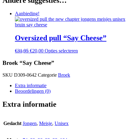
Andere suggesties…
Aanbieding!
Oversized pull “Say Cheese”
Oorspronkelijke
Huidige
Dit
€
31,95
€
20,00
Opties selecteren
prijs
prijs
product
was:
is:
heeft
Broek “Say Cheese”
€31,95.
€20,00.
meerdere
variaties.
SKU
D309-0642
Categorie
Broek
Deze
optie
Extra informatie
kan
Beoordelingen (0)
gekozen
worden
Extra informatie
op
de
productpagina
Geslacht
Jongen
,
Meisje
,
Unisex