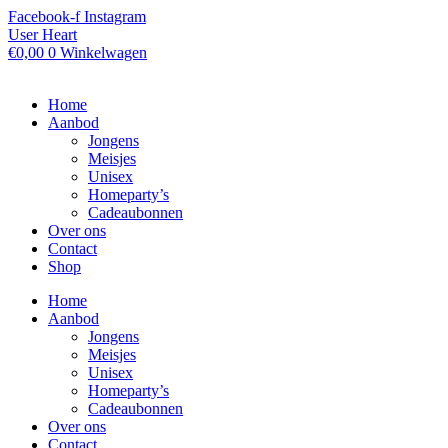
Ga
Facebook-f
Instagram
naar
User
Heart
de
€
0,00
0
Winkelwagen
inhoud
Home
Aanbod
Jongens
Meisjes
Unisex
Homeparty’s
Cadeaubonnen
Over ons
Contact
Shop
Home
Aanbod
Jongens
Meisjes
Unisex
Homeparty’s
Cadeaubonnen
Over ons
Contact