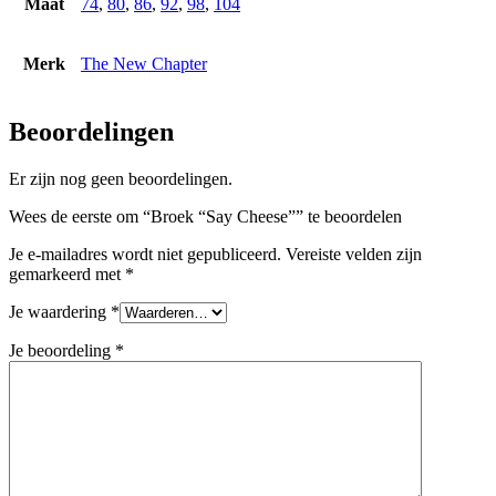
Maat
74
,
80
,
86
,
92
,
98
,
104
Merk
The New Chapter
Beoordelingen
Er zijn nog geen beoordelingen.
Wees de eerste om “Broek “Say Cheese”” te beoordelen
Je e-mailadres wordt niet gepubliceerd.
Vereiste velden zijn
gemarkeerd met
*
Je waardering
*
Je beoordeling
*