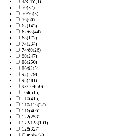
3/3-4Y
(1)
50
(37)
50/56
(3)
56
(60)
62
(145)
62/68
(44)
68
(172)
74
(234)
74/80
(26)
80
(247)
86
(250)
86/92
(5)
92
(479)
98
(481)
98/104
(50)
104
(516)
110
(415)
110/116
(52)
116
(405)
122
(253)
122/128
(101)
128
(327)
One size
(4)