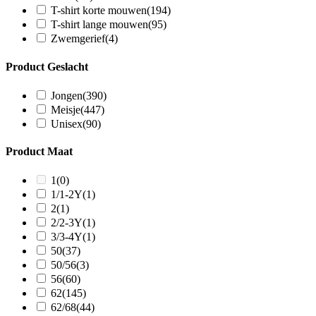
T-shirt korte mouwen
(194)
T-shirt lange mouwen
(95)
Zwemgerief
(4)
Product Geslacht
Jongen
(390)
Meisje
(447)
Unisex
(90)
Product Maat
1
(0)
1/1-2Y
(1)
2
(1)
2/2-3Y
(1)
3/3-4Y
(1)
50
(37)
50/56
(3)
56
(60)
62
(145)
62/68
(44)