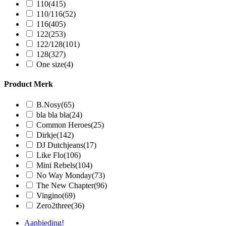
110
(415)
110/116
(52)
116
(405)
122
(253)
122/128
(101)
128
(327)
One size
(4)
Product Merk
B.Nosy
(65)
bla bla bla
(24)
Common Heroes
(25)
Dirkje
(142)
DJ Dutchjeans
(17)
Like Flo
(106)
Mini Rebels
(104)
No Way Monday
(73)
The New Chapter
(96)
Vingino
(69)
Zero2three
(36)
Aanbieding!