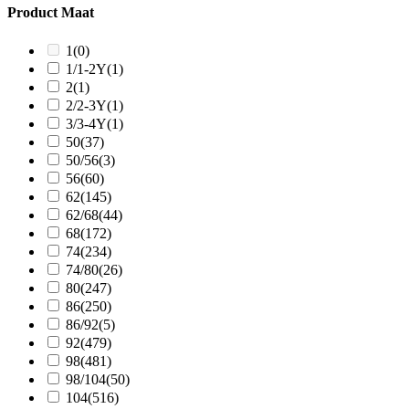
Product Maat
1
(0)
1/1-2Y
(1)
2
(1)
2/2-3Y
(1)
3/3-4Y
(1)
50
(37)
50/56
(3)
56
(60)
62
(145)
62/68
(44)
68
(172)
74
(234)
74/80
(26)
80
(247)
86
(250)
86/92
(5)
92
(479)
98
(481)
98/104
(50)
104
(516)