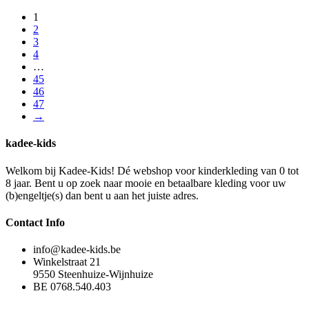
prijs
prijs
product
worden
1
was:
is:
heeft
op
2
€24,99.
€10,00.
meerdere
de
3
variaties.
productpagina
4
Deze
…
optie
45
kan
46
gekozen
47
worden
→
op
de
productpagina
kadee-kids
Welkom bij Kadee-Kids! Dé webshop voor kinderkleding van 0 tot
8 jaar. Bent u op zoek naar mooie en betaalbare kleding voor uw
(b)engeltje(s) dan bent u aan het juiste adres.
Contact Info
info@kadee-kids.be
Winkelstraat 21
9550 Steenhuize-Wijnhuize
BE 0768.540.403