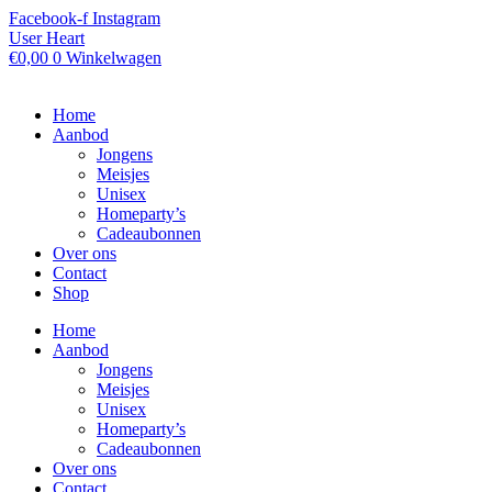
Ga
Facebook-f
Instagram
naar
User
Heart
de
€
0,00
0
Winkelwagen
inhoud
Home
Aanbod
Jongens
Meisjes
Unisex
Homeparty’s
Cadeaubonnen
Over ons
Contact
Shop
Home
Aanbod
Jongens
Meisjes
Unisex
Homeparty’s
Cadeaubonnen
Over ons
Contact