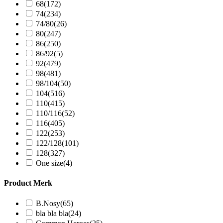
68
(172)
74
(234)
74/80
(26)
80
(247)
86
(250)
86/92
(5)
92
(479)
98
(481)
98/104
(50)
104
(516)
110
(415)
110/116
(52)
116
(405)
122
(253)
122/128
(101)
128
(327)
One size
(4)
Product Merk
B.Nosy
(65)
bla bla bla
(24)